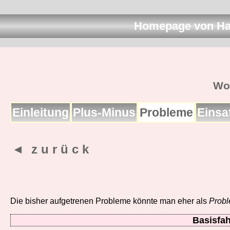
Homepage von Ha
Wo
Einleitung
Plus-Minus
Probleme
Einsa
◄ z u r ü c k
Die bisher aufgetrenen Probleme könnte man eher als
Prob
Basisfa